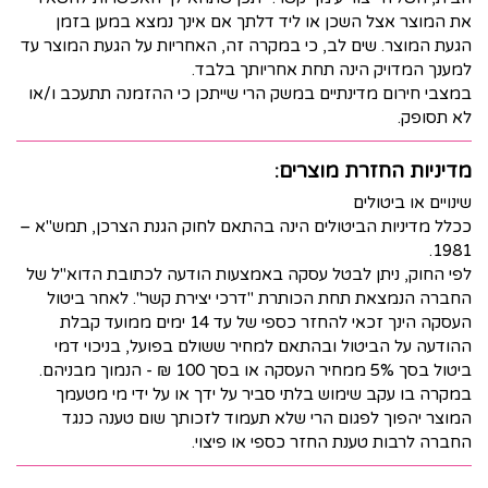
את המוצר אצל השכן או ליד דלתך אם אינך נמצא במען בזמן
הגעת המוצר. שים לב, כי במקרה זה, האחריות על הגעת המוצר עד
למענך המדויק הינה תחת אחריותך בלבד.
במצבי חירום מדינתיים במשק הרי שייתכן כי ההזמנה תתעכב ו/או
לא תסופק.
מדיניות החזרת מוצרים:
שינויים או ביטולים
ככלל מדיניות הביטולים הינה בהתאם לחוק הגנת הצרכן, תמש"א –
1981.
לפי החוק, ניתן לבטל עסקה באמצעות הודעה לכתובת הדוא"ל של
החברה הנמצאת תחת הכותרת "דרכי יצירת קשר". לאחר ביטול
העסקה הינך זכאי להחזר כספי של עד 14 ימים ממועד קבלת
ההודעה על הביטול ובהתאם למחיר ששולם בפועל, בניכוי דמי
ביטול בסך 5% ממחיר העסקה או בסך 100 ₪ - הנמוך מבניהם.
במקרה בו עקב שימוש בלתי סביר על ידך או על ידי מי מטעמך
המוצר יהפוך לפגום הרי שלא תעמוד לזכותך שום טענה כנגד
החברה לרבות טענת החזר כספי או פיצוי.