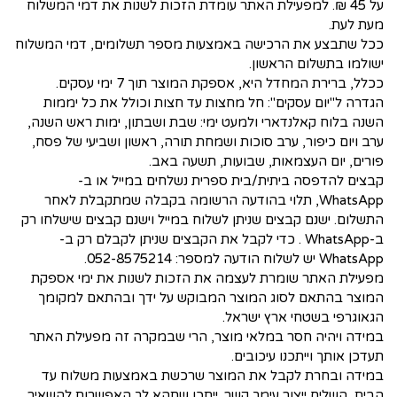
על 45 ₪. למפעילת האתר עומדת הזכות לשנות את דמי המשלוח
מעת לעת.
ככל שתבצע את הרכישה באמצעות מספר תשלומים, דמי המשלוח
ישולמו בתשלום הראשון.
ככלל, ברירת המחדל היא, אספקת המוצר תוך 7 ימי עסקים.
הגדרה ל"יום עסקים": חל מחצות עד חצות וכולל את כל יממות
השנה בלוח קאלנדארי ולמעט ימי: שבת ושבתון, ימות ראש השנה,
ערב ויום כיפור, ערב סוכות ושמחת תורה, ראשון ושביעי של פסח,
פורים, יום העצמאות, שבועות, תשעה באב.
קבצים להדפסה ביתית/בית ספרית נשלחים במייל או ב-
WhatsApp, תלוי בהודעה הרשומה בקבלה שמתקבלת לאחר
התשלום. ישנם קבצים שניתן לשלוח במייל וישנם קבצים שישלחו רק
ב-WhatsApp . כדי לקבל את הקבצים שניתן לקבלם רק ב-
WhatsApp יש לשלוח הודעה למספר: 052-8575214.
מפעילת האתר שומרת לעצמה את הזכות לשנות את ימי אספקת
המוצר בהתאם לסוג המוצר המבוקש על ידך ובהתאם למקומך
הגאוגרפי בשטחי ארץ ישראל.
במידה ויהיה חסר במלאי מוצר, הרי שבמקרה זה מפעילת האתר
תעדכן אותך וייתכנו עיכובים.
במידה ובחרת לקבל את המוצר שרכשת באמצעות משלוח עד
הבית, השליח ייצור עימך קשר. ייתכן שתהא לך האפשרות להשאיר