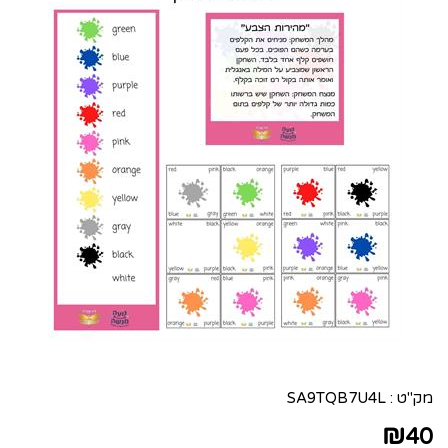
מק"ט :
SA9TQB7U4L
₪
40