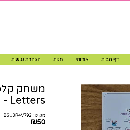
דף הבית
אודותי
חנות
הצהרת נגישות
Letters - קובץ צבעוני להדפסה
מק"ט :
BSU3R4V792
₪
50