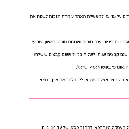
לבצע הזמנה עם שליח עד לבית. דמי המשלוח יופיעו בנפרד והם ישולמו על ידך במסגרת התשלום עבור המוצר. דמי המשלוח עומדים על 45 ₪. למפעילת האתר עומדת הזכות לשנות את
ב ויום כיפור, ערב סוכות ושמחת תורה, ראשון ושביעי
ה שמתקבלת לאחר התשלום. ישנם קבצים שניתן לשלוח במייל וישנם קבצים שישלחו
גאוגרפי בשטחי ארץ ישראל.
ת המוצר אצל השכן או ליד דלתך אם אינך נמצא
לפי החוק, ניתן לבטל עסקה באמצעות הודעה לכתובת הדוא"ל של החברה הנמצאת תחת הכותרת "דרכי יצירת קשר". לאחר ביטול העסקה הינך זכאי להחזר כספי של עד 14 ימים