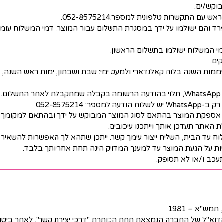
התקשרות טלפונית למספר:052-8575214.
 המשלוח ישולמו בתשלום הראשון.
ממות השנה בלוח קאלנדארי ולמעט ימי: שבת ושבתון, ימות ראש השנה, ער
קבצים להדפסה ביתית/בית ספרית נשלחים במייל או ב- WhatsApp, תלוי בהודעה הרשומה בקבל
אספקת המוצר בהתאם לסוג המוצר המבוקש על ידך ובהתאם למקומך ה
האתר תעדכן אותך וייתכנו עיכובים.
ד הבית, השליח ייצור עימך קשר. ייתכן שתהא לך האפשרות להשאיר א
ות על הגעת המוצר עד למענך המדויק הינה תחת אחריותך בלבד.
עכב ו/או לא תסופק.
"א – 1981.