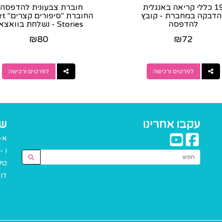
19 כללי קריאה באנגלית
חוברת צבעונית להדפסה 
הדבקה במחברת - קובץ
החוברת 
להדפסה
Stories - נשלחת בוואצ
לאחר...
₪
80
₪
72
לפרטים ורכישה
לפרטים ורכישה
עקבו אחרינו
שע
א-ה: :00
ו - 8:00 עד 30
טל
דוא