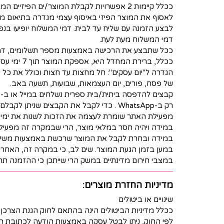
ככלל קיימות 2 אפשרויות לקבלת המוצר/ים הפיזיים המבוקש/ים:
לאסוף את המוצר הפיזי באיסוף עצמי מגדרה בתיאום מראש עם 
דמי המשלוח מעת לעת.
ככל שתבצע את הרכישה באמצעות מספר תשלומים, דמי
ככלל, ברירת המחדל היא, אספקת המוצר תוך 7 ימי עסקים.
הגדרה ל"יום עסקים": חל מחצות עד חצות וכולל את כל י
של פסח, פורים, יום העצמאות, שבועות, תשעה באב.
רק ב-WhatsApp . כדי לקבל את הקבצים שניתן לקבלם רק ב-WhatsApp יש לשלוח הודעה למספר: 052-8575214.
מפעילת האתר שומרת לעצמה את הזכות לשנות את ימי 
במידה ויהיה חסר במלאי מוצר, הרי שבמקרה זה מפעילת 
במידה ובחרת לקבל את המוצר שרכשת באמצעות משלוח ע
במען בזמן הגעת המוצר. שים לב, כי במקרה זה, האחרי
במצבי חירום מדינתיים במשק הרי שייתכן כי ההזמנה תת
מדיניות החזרת מוצרים:
שינויים או ביטולים
ככלל מדיניות הביטולים הינה בהתאם לחוק הגנת הצרכן, תמש