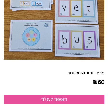
מק"ט :
9OB8HNF1CX
₪
60