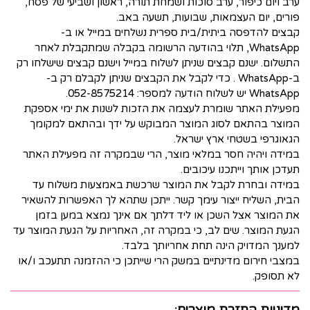
ערב ויום כיפור, ערב סוכות ושמחת תורה, ראשון ושביעי של פסח,
פורים, יום העצמאות, שבועות, תשעה באב.
קבצים להדפסה ביתית/בית ספרית נשלחים במייל או ב-
WhatsApp, תלוי בהודעה הרשומה בקבלה שמתקבלת לאחר
התשלום. ישנם קבצים שניתן לשלוח במייל וישנם קבצים שישלחו רק
ב-WhatsApp . כדי לקבל את הקבצים שניתן לקבלם רק ב-
WhatsApp יש לשלוח הודעה למספר: 052-8575214.
מפעילת האתר שומרת לעצמה את הזכות לשנות את ימי אספקת
המוצר בהתאם לסוג המוצר המבוקש על ידך ובהתאם למקומך
הגאוגרפי בשטחי ארץ ישראל.
במידה ויהיה חסר במלאי מוצר, הרי שבמקרה זה מפעילת האתר
תעדכן אותך וייתכנו עיכובים.
במידה ובחרת לקבל את המוצר שרכשת באמצעות משלוח עד
הבית, השליח ייצור עימך קשר. ייתכן שתהא לך האפשרות להשאיר
את המוצר אצל השכן או ליד דלתך אם אינך נמצא במען בזמן
הגעת המוצר. שים לב, כי במקרה זה, האחריות על הגעת המוצר עד
למענך המדויק הינה תחת אחריותך בלבד.
במצבי חירום מדינתיים במשק הרי שייתכן כי ההזמנה תתעכב ו/או
לא תסופק.