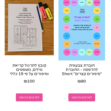
חוברת צבעונית
קובץ לתרגול קריאת
להדפסה - החוברת
מילים, משפטים
"סיפורים קצרים" Short
וסיפורים על פי 19 כללי
Stories - נשלחת
הקריאה באנגלית -
₪
100
₪
80
בוואצאפ לאחר...
קובץ...
לפרטים ורכישה
לפרטים ורכישה