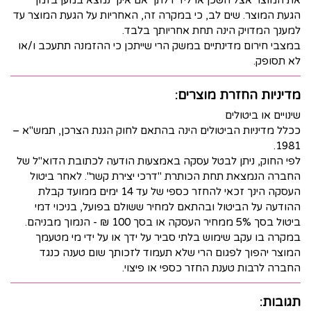
את המוצר אצל השכן או ליד דלתך אם אינך נמצא במען בזמן
הגעת המוצר. שים לב, כי במקרה זה, האחריות על הגעת המוצר עד
למענך המדויק הינה תחת אחריותך בלבד.
במצבי חירום מדינתיים במשק הרי שייתכן כי ההזמנה תתעכב ו/או
לא תסופק.
מדיניות החזרת מוצרים:
שינויים או ביטולים
ככלל מדיניות הביטולים הינה בהתאם לחוק הגנת הצרכן, תמש"א –
1981.
לפי החוק, ניתן לבטל עסקה באמצעות הודעה לכתובת הדוא"ל של
החברה הנמצאת תחת הכותרת "דרכי יצירת קשר". לאחר ביטול
העסקה הינך זכאי להחזר כספי של עד 14 ימים ממועד קבלת
ההודעה על הביטול ובהתאם למחיר ששולם בפועל, בניכוי דמי
ביטול בסך 5% ממחיר העסקה או בסך 100 ₪ - הנמוך מבניהם.
במקרה בו עקב שימוש בלתי סביר על ידך או על ידי מי מטעמך
המוצר יהפוך לפגום הרי שלא תעמוד לזכותך שום טענה כנגד
החברה לרבות טענת החזר כספי או פיצוי.
תגובות: