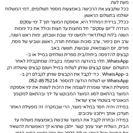
מעת לעת.
ככל שתבצע את הרכישה באמצעות מספר תשלומים, דמי המשלוח
ישולמו בתשלום הראשון.
ככלל, ברירת המחדל היא, אספקת המוצר תוך 7 ימי עסקים.
הגדרה ל"יום עסקים": חל מחצות עד חצות וכולל את כל יממות
השנה בלוח קאלנדארי ולמעט ימי: שבת ושבתון, ימות ראש השנה,
ערב ויום כיפור, ערב סוכות ושמחת תורה, ראשון ושביעי של פסח,
פורים, יום העצמאות, שבועות, תשעה באב.
קבצים להדפסה ביתית/בית ספרית נשלחים במייל או ב-
WhatsApp, תלוי בהודעה הרשומה בקבלה שמתקבלת לאחר
התשלום. ישנם קבצים שניתן לשלוח במייל וישנם קבצים שישלחו רק
ב-WhatsApp . כדי לקבל את הקבצים שניתן לקבלם רק ב-
WhatsApp יש לשלוח הודעה למספר: 052-8575214.
מפעילת האתר שומרת לעצמה את הזכות לשנות את ימי אספקת
המוצר בהתאם לסוג המוצר המבוקש על ידך ובהתאם למקומך
הגאוגרפי בשטחי ארץ ישראל.
במידה ויהיה חסר במלאי מוצר, הרי שבמקרה זה מפעילת האתר
תעדכן אותך וייתכנו עיכובים.
במידה ובחרת לקבל את המוצר שרכשת באמצעות משלוח עד
הבית, השליח ייצור עימך קשר. ייתכן שתהא לך האפשרות להשאיר