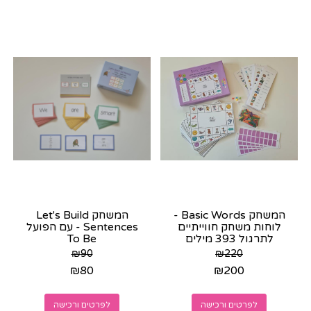
המשחק Basic Words -
המשחק Let's Build
לוחות משחק חווייתיים
Sentences - עם הפועל
לתרגול 393 מילים
To Be
המחולקות לפי
₪
90
₪
220
קטגוריות...
₪
80
₪
200
לפרטים ורכישה
לפרטים ורכישה