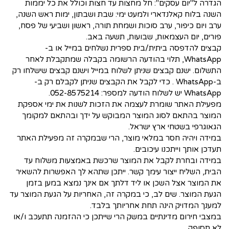
הגדרה ל"יום עסקים": חל מחצות עד חצות וכולל את כל יממות
השנה בלוח קאלנדארי ולמעט ימי: שבת ושבתון, ימות ראש השנה,
ערב ויום כיפור, ערב סוכות ושמחת תורה, ראשון ושביעי של פסח,
פורים, יום העצמאות, שבועות, תשעה באב.
קבצים להדפסה ביתית/בית ספרית נשלחים במייל או ב-
WhatsApp, תלוי בהודעה הרשומה בקבלה שמתקבלת לאחר
התשלום. ישנם קבצים שניתן לשלוח במייל וישנם קבצים שישלחו רק
ב-WhatsApp . כדי לקבל את הקבצים שניתן לקבלם רק ב-
WhatsApp יש לשלוח הודעה למספר: 052-8575214.
מפעילת האתר שומרת לעצמה את הזכות לשנות את ימי אספקת
המוצר בהתאם לסוג המוצר המבוקש על ידך ובהתאם למקומך
הגאוגרפי בשטחי ארץ ישראל.
במידה ויהיה חסר במלאי מוצר, הרי שבמקרה זה מפעילת האתר
תעדכן אותך וייתכנו עיכובים.
במידה ובחרת לקבל את המוצר שרכשת באמצעות משלוח עד
הבית, השליח ייצור עימך קשר. ייתכן שתהא לך האפשרות להשאיר
את המוצר אצל השכן או ליד דלתך אם אינך נמצא במען בזמן
הגעת המוצר. שים לב, כי במקרה זה, האחריות על הגעת המוצר עד
למענך המדויק הינה תחת אחריותך בלבד.
במצבי חירום מדינתיים במשק הרי שייתכן כי ההזמנה תתעכב ו/או
לא תסופק.