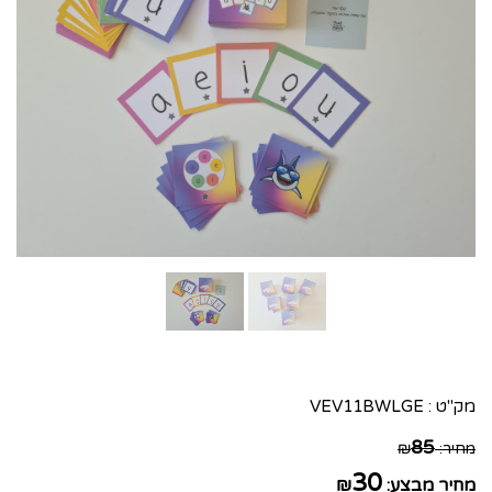
מק"ט :
VEV11BWLGE
85
מחיר:
₪
30
מחיר מבצע:
₪