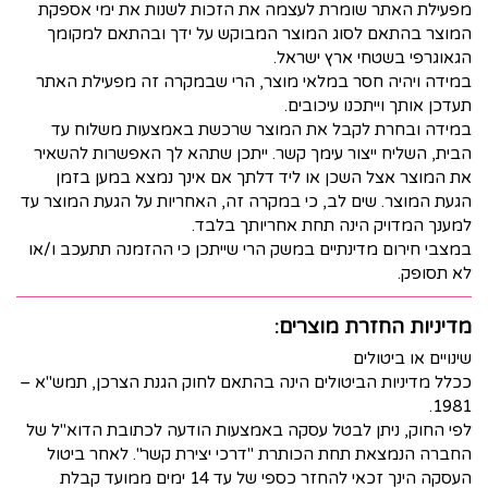
מפעילת האתר שומרת לעצמה את הזכות לשנות את ימי אספקת
המוצר בהתאם לסוג המוצר המבוקש על ידך ובהתאם למקומך
הגאוגרפי בשטחי ארץ ישראל.
במידה ויהיה חסר במלאי מוצר, הרי שבמקרה זה מפעילת האתר
תעדכן אותך וייתכנו עיכובים.
במידה ובחרת לקבל את המוצר שרכשת באמצעות משלוח עד
הבית, השליח ייצור עימך קשר. ייתכן שתהא לך האפשרות להשאיר
את המוצר אצל השכן או ליד דלתך אם אינך נמצא במען בזמן
הגעת המוצר. שים לב, כי במקרה זה, האחריות על הגעת המוצר עד
למענך המדויק הינה תחת אחריותך בלבד.
במצבי חירום מדינתיים במשק הרי שייתכן כי ההזמנה תתעכב ו/או
לא תסופק.
מדיניות החזרת מוצרים:
שינויים או ביטולים
ככלל מדיניות הביטולים הינה בהתאם לחוק הגנת הצרכן, תמש"א –
1981.
לפי החוק, ניתן לבטל עסקה באמצעות הודעה לכתובת הדוא"ל של
החברה הנמצאת תחת הכותרת "דרכי יצירת קשר". לאחר ביטול
העסקה הינך זכאי להחזר כספי של עד 14 ימים ממועד קבלת