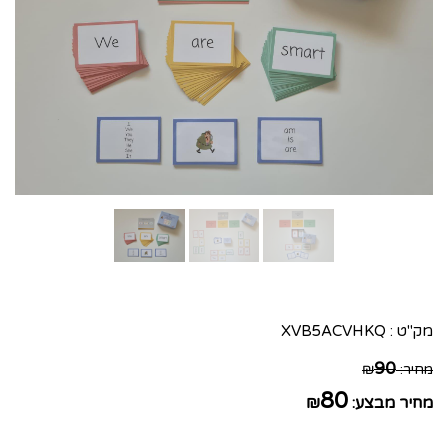
מק"ט :
XVB5ACVHKQ
90
מחיר:
₪
80
מחיר מבצע:
₪