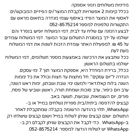
מדיניות משלוחים וזמני אספקה
ככלל קיימות 2 אפשרויות לקבלת המוצר/ים הפיזיים המבוקש/ים:
לאסוף את המוצר הפיזי באיסוף עצמי מגדרה בתיאום מראש עם
התקשרות טלפונית למספר:052-8575214.
לבצע הזמנה עם שליח עד לבית. דמי המשלוח יופיעו בנפרד והם
ישולמו על ידך במסגרת התשלום עבור המוצר. דמי המשלוח עומדים
על 45 ₪. למפעילת האתר עומדת הזכות לשנות את דמי המשלוח
מעת לעת.
ככל שתבצע את הרכישה באמצעות מספר תשלומים, דמי המשלוח
ישולמו בתשלום הראשון.
ככלל, ברירת המחדל היא, אספקת המוצר תוך 7 ימי עסקים.
הגדרה ל"יום עסקים": חל מחצות עד חצות וכולל את כל יממות
השנה בלוח קאלנדארי ולמעט ימי: שבת ושבתון, ימות ראש השנה,
ערב ויום כיפור, ערב סוכות ושמחת תורה, ראשון ושביעי של פסח,
פורים, יום העצמאות, שבועות, תשעה באב.
קבצים להדפסה ביתית/בית ספרית נשלחים במייל או ב-
WhatsApp, תלוי בהודעה הרשומה בקבלה שמתקבלת לאחר
התשלום. ישנם קבצים שניתן לשלוח במייל וישנם קבצים שישלחו רק
ב-WhatsApp . כדי לקבל את הקבצים שניתן לקבלם רק ב-
WhatsApp יש לשלוח הודעה למספר: 052-8575214.