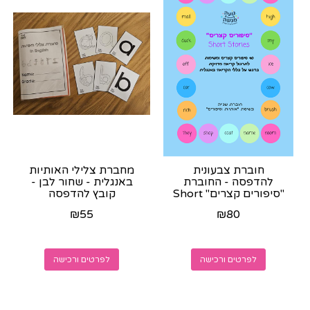
חוברת צבעונית
מחברת צלילי האותיות
להדפסה - החוברת
באנגלית - שחור לבן -
"סיפורים קצרים" Short
קובץ להדפסה
Stories - נשלחת
₪
55
₪
80
בוואצאפ לאחר...
לפרטים ורכישה
לפרטים ורכישה