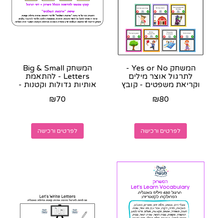
המשחק Yes or No -
המשחק Big & Small
לתרגול אוצר מילים
Letters - להתאמת
וקריאת משפטים - קובץ
אותיות גדולות וקטנות -
צבעוני להדפסה
קובץ צבעוני להדפסה
₪
70
₪
80
+...
לפרטים ורכישה
לפרטים ורכישה