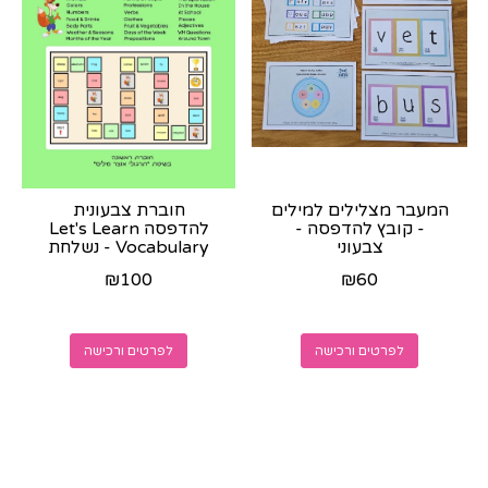
המעבר מצלילים למילים
חוברת צבעונית
- קובץ להדפסה -
להדפסה Let's Learn
צבעוני
Vocabulary - נשלחת
בוואצאפ כקובץ לאחר
₪
100
₪
60
הרכישה
לפרטים ורכישה
לפרטים ורכישה