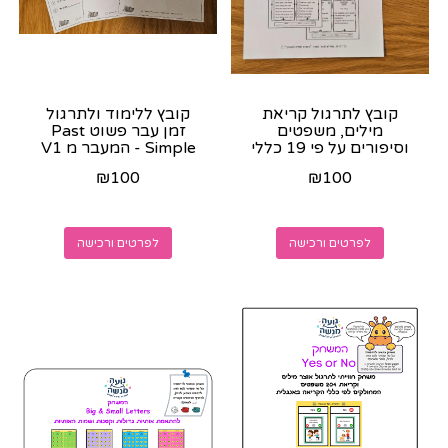
קובץ לתרגול קריאת
קובץ ללימוד ולתרגול
מילים, משפטים
זמן עבר פשוט Past
וסיפורים על פי 19 כללי
Simple - המעבר מ V1
הקריאה באנגלית -
ל V2 - ישלח בוואצאפ...
₪
100
₪
100
קובץ...
לפרטים ורכישה
לפרטים ורכישה