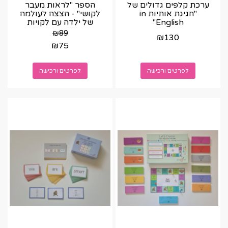
ערכת קלפים גדולים של
הספר "לראות מעבר
"חגיגת אותיות in
לקושי" - הצצה לעולמה
English"
של ילדה עם לקויות
למידה
₪
89
₪
130
₪
75
לפרטים ורכישה
לפרטים ורכישה