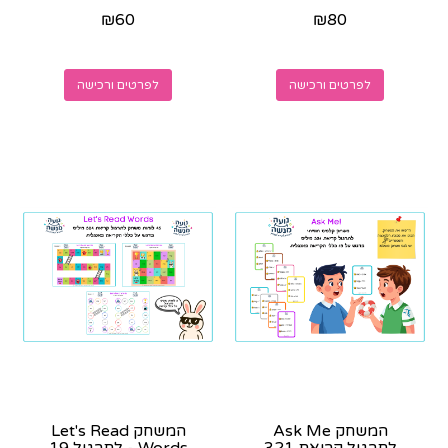
סיפור -קובץ צבעוני
בוואצאפ לאחר הרכישה
₪
60
₪
80
להדפסה -ישלח...
לפרטים ורכישה
לפרטים ורכישה
המשחק Ask Me
המשחק Let's Read
לתרגול קריאת 321
Words - לתרגול 19