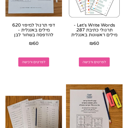
Let's Write Words -
דפי תרגול למיפוי 620
תרגולי כתיבת 287
מילים באנגלית -
מילים ראשונות באנגלית
להדפסה בשחור לבן
- קובץ צבעוני להדפסה
₪
60
₪
60
לפרטים ורכישה
לפרטים ורכישה