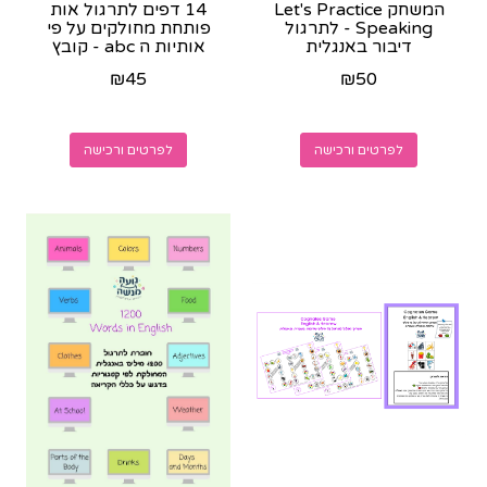
המשחק Let's Practice
14 דפים לתרגול אות
Speaking - לתרגול
פותחת מחולקים על פי
דיבור באנגלית
אותיות ה abc - קובץ
שחור לבן
₪
45
₪
50
לפרטים ורכישה
לפרטים ורכישה