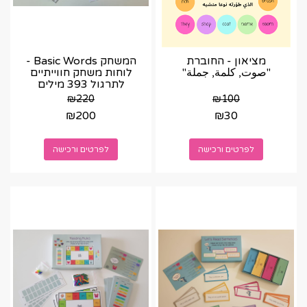
מציאון - החוברת
המשחק Basic Words -
"صوت, كلمة, جملة"
לוחות משחק חווייתיים
לתרגול 393 מילים
המחולקות לפי
₪
220
₪
100
קטגוריות...
₪
200
₪
30
לפרטים ורכישה
לפרטים ורכישה