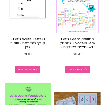
המשחק Let's Learn
Let's Write Letters -
Vocabulary - לתרגול
קובץ להדפסה - שחור
620 מילים באנגלית -
לבן
קובץ צבעוני להדפסה
₪
30
₪
50
לפרטים ורכישה
לפרטים ורכישה