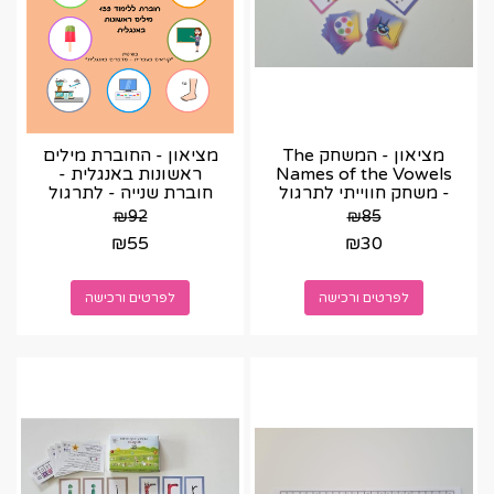
מציאון - המשחק The
מציאון - החוברת מילים
Names of the Vowels
ראשונות באנגלית -
- משחק חווייתי לתרגול
חוברת שנייה - לתרגול
שמות אותיות הניקוד
139 מילים
₪
92
₪
85
₪
55
₪
30
לפרטים ורכישה
לפרטים ורכישה