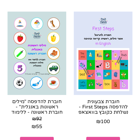
חוברת צבעונית
חוברת להדפסה "מילים
להדפסה First Steps -
ראשונות באנגלית" -
נשלחת כקובץ בוואצאפ
חוברת ראשונה - ללימוד
לאחר הרכישה
144 מילים - ישלח...
₪
92
₪
100
₪
55